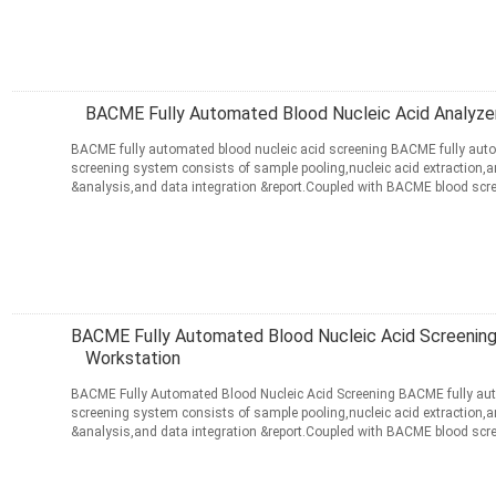
مخاطب
BACME Fully Automated Blood Nucleic Acid Analyz
BACME fully automated blood nucleic acid screening BACME fully auto
screening system consists of sample pooling,nucleic acid extraction,am
&analysis,and data integration &report.Coupled with BACME blood scre
comprehensive and ...
ادامه مطلب
مخاطب
BACME Fully Automated Blood Nucleic Acid Screeni
Workstation
BACME Fully Automated Blood Nucleic Acid Screening BACME fully aut
screening system consists of sample pooling,nucleic acid extraction,am
&analysis,and data integration &report.Coupled with BACME blood scre
comprehensive and ...
ادامه مطلب
مخاطب