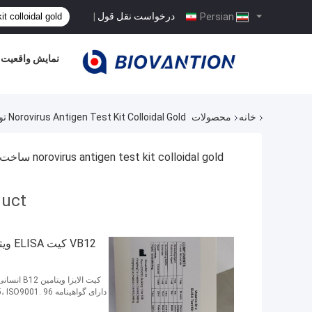
درخواست نقل قول
|
Persian
نمایش واقعیت 
خانه
محصولات
Norovirus Antigen Test Kit Colloidal Gold تولید کننده آنلاین
norovirus antigen test kit colloidal gold ساخت آنلاین
duct
دارای گواهینامه GMP، ISO13485، ISO9001. 96 آزمایش، ماندگاری 18 ماه، نگهداری 2-8 درجه سانتیگراد.