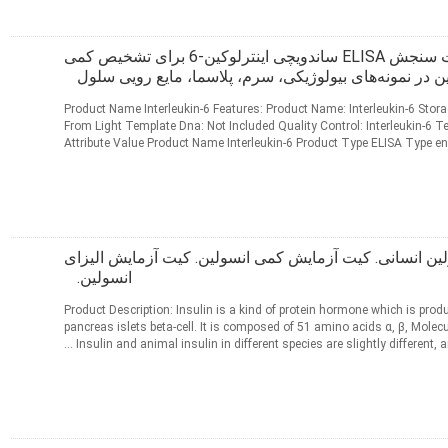
کیت ELISA IL6 | کیت سنجش ELISA ساندویچی اینترلوکین-6 برای تشخیص کمی
ن در نمونه‌های بیولوژیکی، سرم، پلاسما، مایع رویی سلول
Product Name Interleukin-6 Features: Product Name: Interleukin-6 Sto
From Light Template Dna: Not Included Quality Control: Interleukin-6 T
Attribute Value Product Name Interleukin-6 Product Type ELISA Type
Size 96T Reaction ...
ادامه مطلب
مخاطب
لین انسانی. کیت آزمایش کمی انسولین. کیت آزمایش الیزای
انسولین.
Product Description: Insulin is a kind of protein hormone which is pro
pancreas islets beta-cell. It is composed of 51 amino acids α, β, Molecu
Insulin and animal insulin in different species are slightly different, and
ادامه مطلب
مخاطب