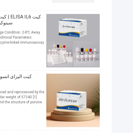
سیتوکی
rage Condition: 2-8℃ Away
echnical Parameters:
 enzyme-linked immunoassay
کیت الیزای انسو
duced and reprocessed by the
lar weight of 5734D [1].
 the structure of porcine ...