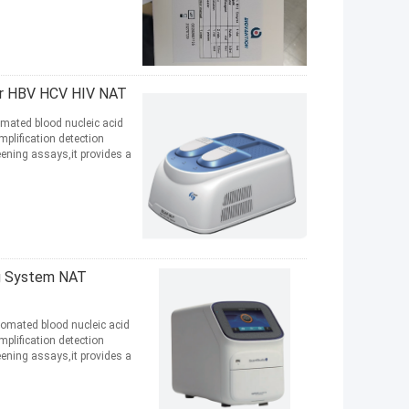
er HBV HCV HIV NAT
mated blood nucleic acid
plification detection
ening assays,it provides a
ng System NAT
omated blood nucleic acid
plification detection
ening assays,it provides a