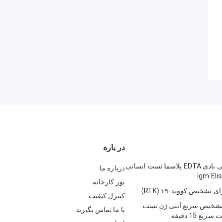
در باره
کیت الایزا آنتی بادی EDTA پلاسما تست انسانی
درباره ما
Igm Eli
تور کارخانه
تشخیص کووید-۱۹ (RTK)
کنترل کیفیت
ت تشخیص سریع آنتی ژن تست
با ما تماس بگیرید