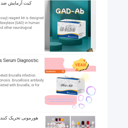
ay) reagent kit is designed
carboxylase (GAD) in human
d other neurological
etect Brucella infection.
onosis. Brucellosis antibody
ed with Brucella, or for ...