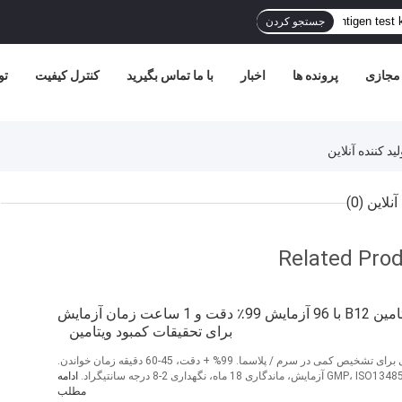
جستجو کردن
مجازی
پرونده ها
اخبار
با ما تماس بگیرید
کنترل کیفیت
تو
(0)
Related Pro
VB12 کیت ELISA ویتامین B12 با 96 آزمایش 99٪ دقت و 1 ساعت زمان آزمایش
برای تحقیقات کمبود ویتامین
کیت الایزا ویتامین B12 انسانی برای تشخیص کمی در سرم / پلاسما. 99% + دقت، 45-60 دقیقه زمان خواندن.
ادامه
مطلب