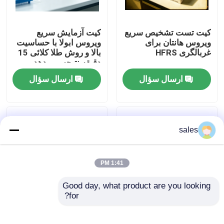
تور کارخانه
کیت تست تشخیص سریع
کیت آزمایش سریع
ویروس هانتان برای
ویروس ابولا با حساسیت
غربالگری HFRS
بالا و روش طلا کلائی 15
کنترل کیفیت
دقیقه نتیجه می دهد
ارسال سؤال
ارسال سؤال
با ما تماس بگیرید
اخبار
sales
پرونده ها
1:41 PM
Good day, what product are you looking 
VR Show
for?
کیت تست سریع ویروس
آزمایش سریع IgG/IgM
ابولا طلای کلوئیدی آنتی
حساسیت بالا در بیماری
کیت تست الیزا