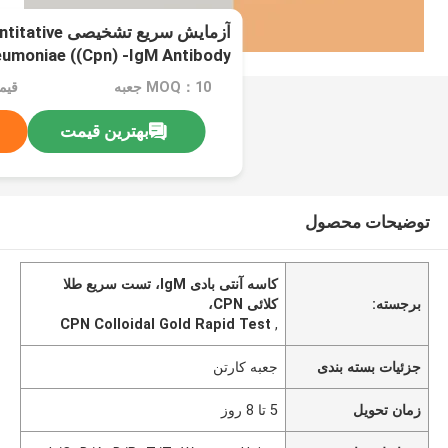
آزمایش سریع تشخیص
umoniae ((Cpn) -IgM Antibody
Cassette
MOQ：10 جعبه
قیم
بهترین قیمت
توضیحات محصول
کاسه آنتی بادی IgM، تست سریع طلا
برجسته:
کلائی CPN،
CPN Colloidal Gold Rapid Test
,
جزئیات بسته بندی
جعبه کارتن
زمان تحویل
5 تا 8 روز