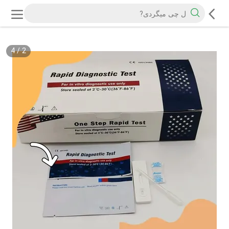
4
/
2