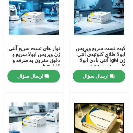
کیت تست سریع ویروس
نوار های تست سریع آنتی
ابولا طلای کلوئیدی آنتی
ژن ویروس ابولا سریع و
ژن IgM آنتی بادی ابولا
دقیق مقرون به صرفه و
کاست تست تشخیصی
قابل تنظیم
برای غربالگری اورژانس
ارسال سؤال
ارسال سؤال
آزمایشگاهی بیمارستان
خانه
محصولات
درباره ما