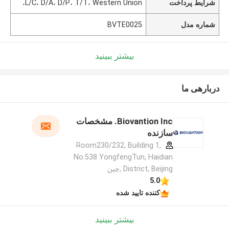
شرایط پرداخت
L/C، D/A، D/P، T/T، Western Union،
شماره مدل
BVTE0025
بیشتر ببینید
دربارهی ما
Biovantion Inc. مشخصات
سازنده
Room230/232, Building 1,
No.538 YongfengTun, Haidian
District, Beijing ,چین
5.0
کننده تایید شده
بیشتر ببینید