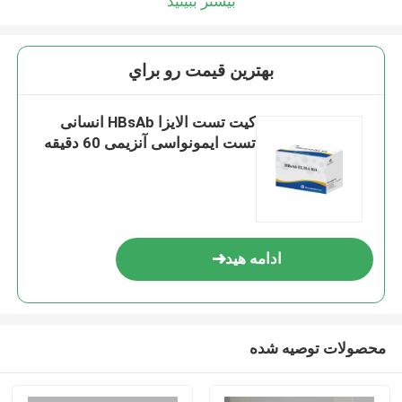
بیشتر ببینید
بهترين قيمت رو براي
کیت تست الایزا HBsAb انسانی
تست ایمونواسی آنزیمی 60 دقیقه
ادامه هید
محصولات توصیه شده