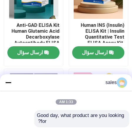
تور کارخانه
Anti-GAD ELISA Kit
Human INS (Insulin)
Human Glutamic Acid
ELISA Kit | Insulin
کنترل کیفیت
Decarboxylase
Quantitative Test
Autoantibody ELISA
ELISA Assay Kit,
KiT GAD-Ab / GAD65
Sandwich ELISA For
ارسال سؤال
ارسال سؤال
با ما تماس بگیرید
Autoantibody Enzyme
Serum Plasma 96
Linked
Tests Laboratory
Immunosorbent Assay
Research Reage
Test Kit
اخبار
sales
پرونده ها
1:33 AM
VR Show
Good day, what product are you looking 
for?
Thyroid Stimulating
Human Brucella
کیت تست الیزا