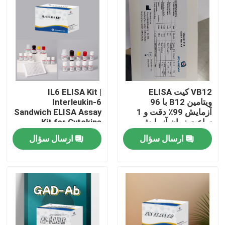
VB12 کیت ELISA
IL6 ELISA Kit |
ویتامین B12 با 96
Interleukin-6
آزمایش 99٪ دقت و 1
Sandwich ELISA Assay
ساعت زمان آزمایش
Kit for Cytokine
برای تحقیقات کمبود
Quantitative Detection
ارسال سؤال
ارسال سؤال
ویتامین
in Biological Samples,
Serum, Plasma, Cell
خانه
Supernatant
محصولات
درباره ما