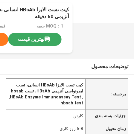
کیت تست الایزا b
آنزیمی 60 دقیقه
MOQ：1 جعبه
قیم
بهترین قیمت
توضیحات محصول
کیت تست الایزا HBsAb انسانی، تست
ایمونواسی آنزیمی HBsAb، تست hbsab
برجسته:
,
HBsAb Enzyme Immunoassay Test
,
hbsab test
جزئیات بسته بندی
کارتن
زمان تحویل
5-8 روز کاری