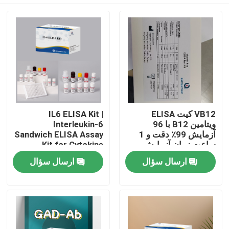
VB12 کیت ELISA
IL6 ELISA Kit |
ویتامین B12 با 96
Interleukin-6
آزمایش 99٪ دقت و 1
Sandwich ELISA Assay
ساعت زمان آزمایش
Kit for Cytokine
برای تحقیقات کمبود
Quantitative Detection
خانه
ارسال سؤال
ارسال سؤال
ویتامین
in Biological Samples,
Serum, Plasma, Cell
Supernatant
محصولات
درباره ما