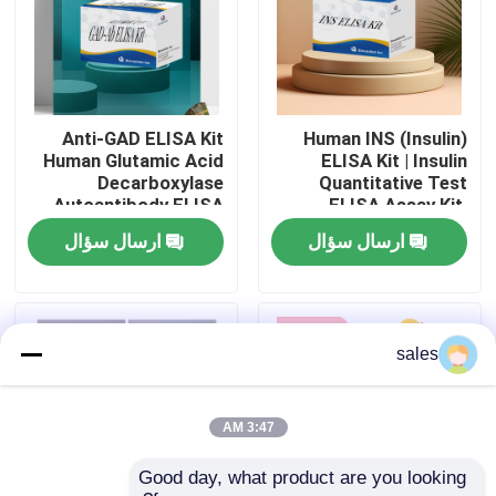
تور کارخانه
کنترل کیفیت
Anti-GAD ELISA Kit
Human INS (Insulin)
Human Glutamic Acid
ELISA Kit | Insulin
Decarboxylase
Quantitative Test
با ما تماس بگیرید
Autoantibody ELISA
ELISA Assay Kit,
KiT GAD-Ab / GAD65
Sandwich ELISA For
ارسال سؤال
ارسال سؤال
Autoantibody Enzyme
Serum Plasma 96
Linked
Tests Laboratory
اخبار
Immunosorbent Assay
Research Reage
Test Kit
پرونده ها
sales
VR Show
3:47 AM
Good day, what product are you looking 
کیت تست الیزا