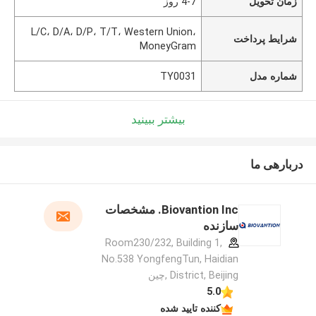
زمان تحویل
4-7 روز
L/C، D/A، D/P، T/T، Western Union،
شرایط پرداخت
MoneyGram
شماره مدل
TY0031
بیشتر ببینید
دربارهی ما
Biovantion Inc. مشخصات
سازنده
Room230/232, Building 1,
No.538 YongfengTun, Haidian
District, Beijing ,چین
5.0
کننده تایید شده