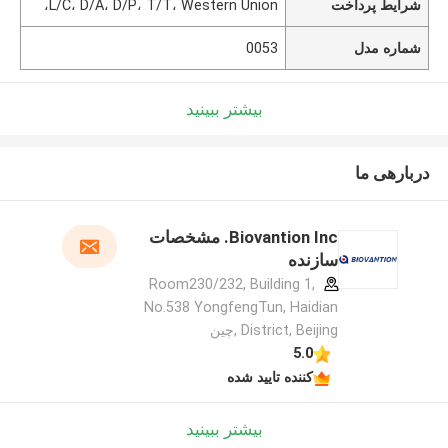
شرایط پرداخت
L/C، D/A، D/P، T/T، Western Union،
شماره مدل
0053
بیشتر ببینید
دربارهی ما
Biovantion Inc. مشخصات
سازنده
Room230/232, Building 1,
No.538 YongfengTun, Haidian
District, Beijing ,چین
5.0
کننده تایید شده
بیشتر ببینید