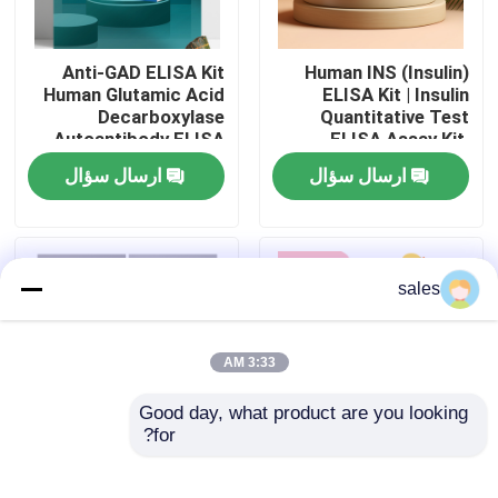
تور کارخانه
Anti-GAD ELISA Kit
Human INS (Insulin)
Human Glutamic Acid
ELISA Kit | Insulin
Decarboxylase
Quantitative Test
کنترل کیفیت
Autoantibody ELISA
ELISA Assay Kit,
KiT GAD-Ab / GAD65
Sandwich ELISA For
ارسال سؤال
ارسال سؤال
Autoantibody Enzyme
Serum Plasma 96
با ما تماس بگیرید
Linked
Tests Laboratory
Immunosorbent Assay
Research Reage
Test Kit
اخبار
sales
پرونده ها
3:33 AM
Good day, what product are you looking 
VR Show
for?
Thyroid Stimulating
Human Brucella
Hormone Thyrotropin
IgG/IgM Antibody
کیت تست الیزا