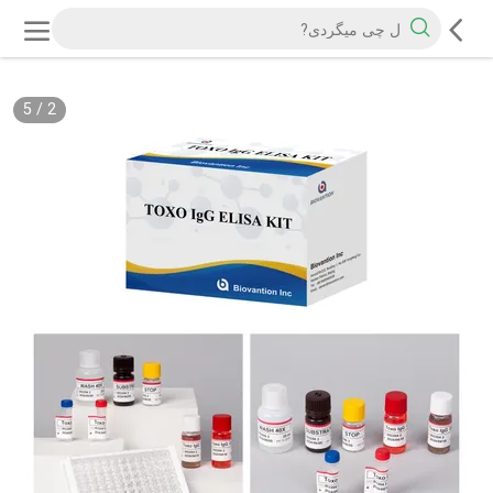
5
/
2