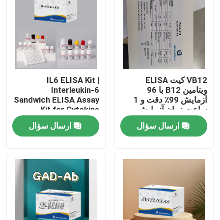
VB12 کیت ELISA
IL6 ELISA Kit |
ویتامین B12 با 96
Interleukin-6
آزمایش 99٪ دقت و 1
Sandwich ELISA Assay
ساعت زمان آزمایش
Kit for Cytokine
برای تحقیقات کمبود
Quantitative Detection
ارسال سؤال
ارسال سؤال
ویتامین
in Biological Samples,
Serum, Plasma, Cell
Supernatant
خانه
محصولات
درباره ما