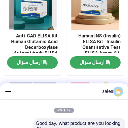
تور کارخانه
کنترل کیفیت
Anti-GAD ELISA Kit
Human INS (Insulin)
Human Glutamic Acid
ELISA Kit | Insulin
Decarboxylase
Quantitative Test
با ما تماس بگیرید
Autoantibody ELISA
ELISA Assay Kit,
KiT GAD-Ab / GAD65
Sandwich ELISA For
ارسال سؤال
ارسال سؤال
Autoantibody Enzyme
Serum Plasma 96
Linked
Tests Laboratory
اخبار
Immunosorbent Assay
Research Reage
Test Kit
پرونده ها
sales
VR Show
1:47 PM
Good day, what product are you looking 
کیت تست الیزا