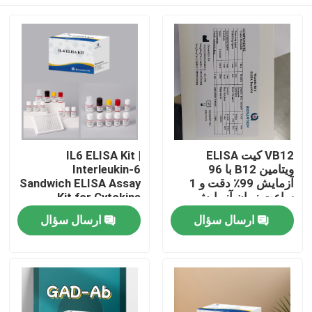
VB12 کیت ELISA
IL6 ELISA Kit |
ویتامین B12 با 96
Interleukin-6
آزمایش 99٪ دقت و 1
Sandwich ELISA Assay
ساعت زمان آزمایش
Kit for Cytokine
برای تحقیقات کمبود
Quantitative Detection
خانه
ارسال سؤال
ارسال سؤال
ویتامین
in Biological Samples,
Serum, Plasma, Cell
Supernatant
محصولات
درباره ما