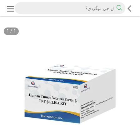
1
/
1