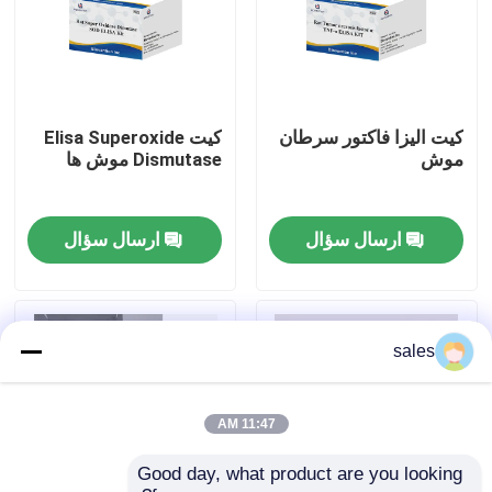
تور کارخانه
کنترل کیفیت
کيت اليزا فاکتور سرطان
کیت Elisa Superoxide
موش
Dismutase موش ها
با ما تماس بگیرید
ارسال سؤال
ارسال سؤال
اخبار
پرونده ها
sales
VR Show
11:47 AM
Good day, what product are you looking 
کیت تست الیزا