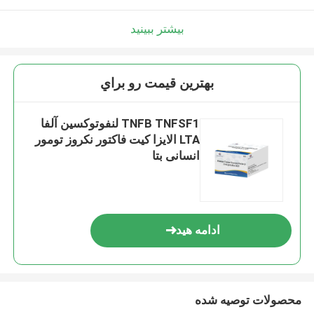
بیشتر ببینید
بهترين قيمت رو براي
TNFB TNFSF1 لنفوتوکسین آلفا
LTA الایزا کیت فاکتور نکروز تومور
انسانی بتا
ادامه هید
محصولات توصیه شده