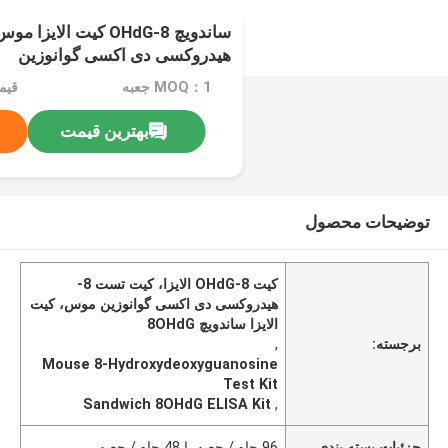
هیدروکسی دی اکسی گوانوزین
MOQ：1 جعبه
قیم
بهترین قیمت
توضیحات محصول
کیت 8-OHdG الایزا، کیت تست 8-
هیدروکسی دی اکسی گوانوزین موس، کیت
الایزا ساندویچ 8OHdG
برجسته:
,
Mouse 8-Hydroxydeoxyguanosine
Test Kit
Sandwich 8OHdG ELISA Kit
,
جزئیات بسته بندی
96 چاه / جعبه یا 48 چاه / جعبه