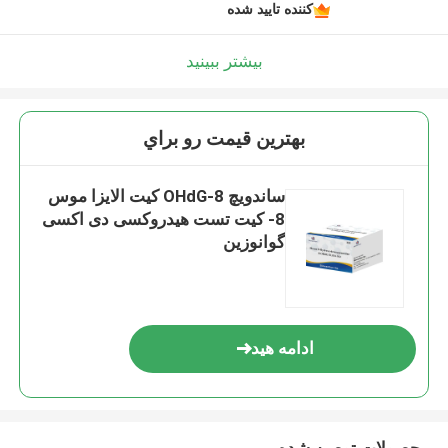
کننده تایید شده
بیشتر ببینید
بهترين قيمت رو براي
ساندویچ 8-OHdG کیت الایزا موس
8- کیت تست هیدروکسی دی اکسی
گوانوزین
ادامه هید
محصولات توصیه شده