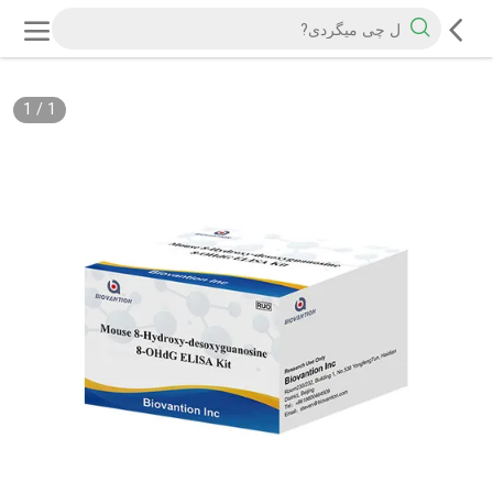
1
/
1