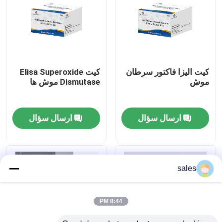
تور کارخانه
کنترل کیفیت
کيت اليزا فاکتور سرطان
کیت Elisa Superoxide
موش
Dismutase موش ها
با ما تماس بگیرید
ارسال سؤال
ارسال سؤال
اخبار
پرونده ها
sales
VR Show
8:44 PM
کیت تست الیزا