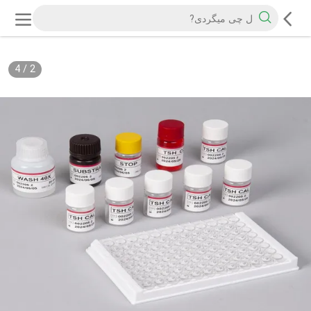
4
/
2