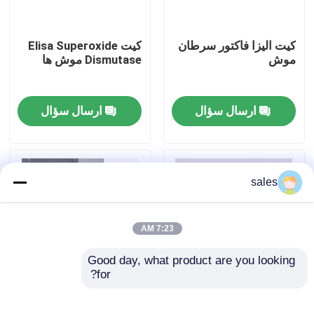
تور کارخانه
کيت اليزا فاکتور سرطان
کیت Elisa Superoxide
موش
Dismutase موش ها
کنترل کیفیت
ارسال سؤال
ارسال سؤال
با ما تماس بگیرید
اخبار
sales
پرونده ها
7:23 AM
Good day, what product are you looking 
VR Show
for?
آزمایشات بروسلا انسانی
کیت آزمایش TNF-α
IgM 96
RUO انسان
کیت تست الیزا