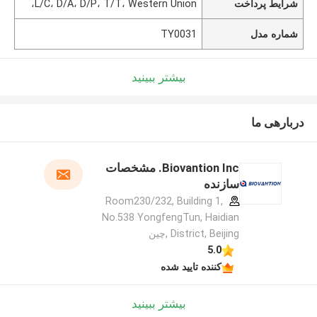
شرایط پرداخت
L/C، D/A، D/P، T/T، Western Union،
شماره مدل
TY0031
بیشتر ببینید
دربارهی ما
Biovantion Inc. مشخصات
سازنده
Room230/232, Building 1,
No.538 YongfengTun, Haidian
District, Beijing ,چین
5.0
کننده تایید شده
بیشتر ببینید