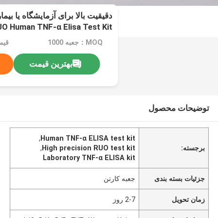
دقیقیت بالا برای آزمایشگاه یا بیما
O Human TNF-α Elisa Test Kit
MOQ：جعبه 1000
قیمت：le
بهترین قیمت
توضیحات محصول
,
Human TNF-α ELISA test kit
برجسته:
High precision RUO test kit
,
Laboratory TNF-α ELISA kit
جزئیات بسته بندی
جعبه کارتن
زمان تحویل
2-7 روز